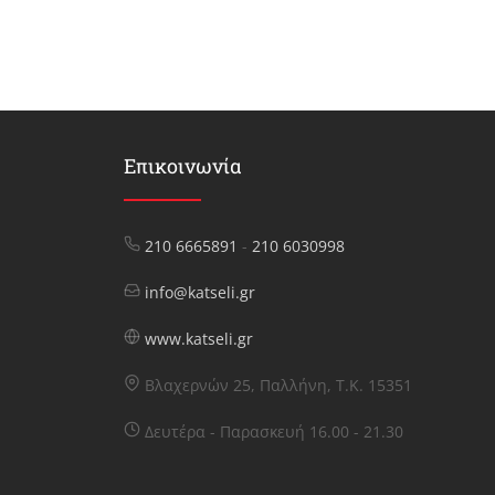
Επικοινωνία
210 6665891
-
210 6030998
info@katseli.gr
www.katseli.gr
Βλαχερνών 25, Παλλήνη, Τ.Κ. 15351
Δευτέρα - Παρασκευή 16.00 - 21.30