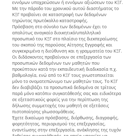
εννόμων υποχρεώσεων ή εννόμων αξιώσεων του ΚΞΓ.
Με την πάροδο του χρονικού αυτού διαστήματος το
ΚΞΓ προβαίνει σε καταστροφή των δεδομένων
τηρώντας πρωτόκολλο καταστροφής.
Πρόσβαση στο σύνολο των δεδομένων έχει το
απολύτως αναγκαίο διοικητικό/υπαλληλικό
προσωπικό του ΚΞΓ στο πλαίσιο της διεκπεραίωσης
του σκοπού της παρούσας Αίτησης Εγγραφής και
συγκεκριμένα η διεύθυνση και η γραμματεία του ΚΞΓ.
Οι διδάσκοντες προβαίνουν σε επεξεργασία των
προσωπικών δεδομένων των μαθητών που
προκύπτουν κατά την εκπαιδευτική διαδικασία π.χ.
βαθμολογία, ενώ από το ΚΞΓ τους γνωστοποιείται
μόνο το ονοματεπώνυμο των μαθητών τους. Το ΚΞΓ
δεν διαβιβάζει τα προσωπικά δεδομένα σε τρίτους
παρά μόνο κατόπιν συγκατάθεσής σας και ειδικότερα
σε εξεταστικούς φορείς για την περίπτωση της
δήλωσης συμμετοχής του μαθητή σε εξετάσεις
πιστοποίησης γλωσσομάθειας.
Έχετε δικαίωμα πρόσβασης, διόρθωσης, διαγραφής,
φορητότητας, περιορισμού της επεξεργασίας,
εναντίωσης στην επεξεργασία, ανάκλησης της τυχόν
δοθείσας συγκατάθεσής, τα οποία μπορείτε να