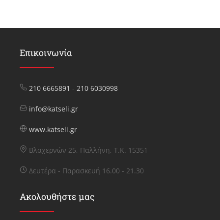
Επικοινωνία
210 6665891
-
210 6030998
info@katseli.gr
www.katseli.gr
Βλαχερνών 25, Παλλήνη, Τ.Κ. 15351
Δευτέρα - Παρασκευή 16.00 - 21.30
Ακολουθήστε μας