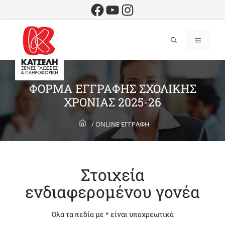
Μετάβαση
Facebook
YouTube
Instagram
σε
περιεχόμενο
Επικοινωνήστε μαζί μας
210 6665891
-
210 6030998
Μενού
info@katseli.gr
ΦΟΡΜΑ ΕΓΓΡΑΦΗΣ ΣΧΟΛΙΚΗΣ
ΧΡΟΝΙΑΣ 2025-26
/
ONLINE ΕΓΓΡΑΦΗ
Στοιχεία
ενδιαφερομένου γονέα
Όλα τα πεδία με * είναι υποχρεωτικά