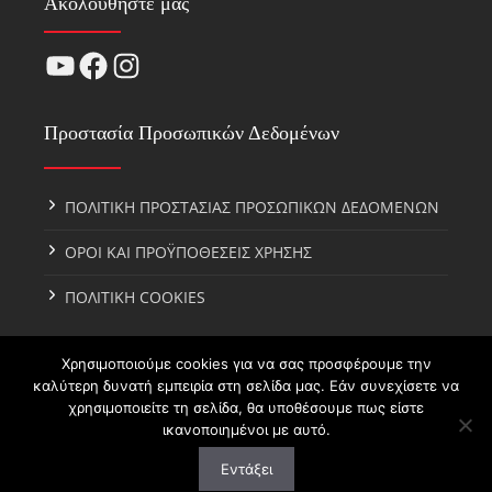
Ακολουθήστε μας
YouTube
Facebook
Instagram
Προστασία Προσωπικών Δεδομένων
ΠΟΛΙΤΙΚΗ ΠΡΟΣΤΑΣΙΑΣ ΠΡΟΣΩΠΙΚΩΝ ΔΕΔΟΜΕΝΩΝ
ΟΡΟΙ ΚΑΙ ΠΡΟΫΠΟΘΕΣΕΙΣ ΧΡΗΣΗΣ
ΠΟΛΙΤΙΚΗ COOKIES
Χρησιμοποιούμε cookies για να σας προσφέρουμε την
καλύτερη δυνατή εμπειρία στη σελίδα μας. Εάν συνεχίσετε να
χρησιμοποιείτε τη σελίδα, θα υποθέσουμε πως είστε
ικανοποιημένοι με αυτό.
Copyright © 2021
Katseli.gr.
All rights reserved. Created by
Εντάξει
digital4u