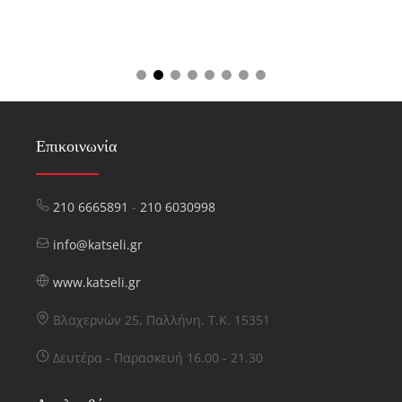
Επικοινωνία
210 6665891
-
210 6030998
info@katseli.gr
www.katseli.gr
Βλαχερνών 25, Παλλήνη, Τ.Κ. 15351
Δευτέρα - Παρασκευή 16.00 - 21.30