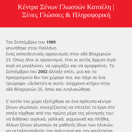
Κέντρα Ξένων Γλωσσών Κατσέλη |
Ξένες Γλώσσες & Πληροφορική
Τον Σεπτέμβριο του
1989
γεννήθηκε στην Παλλήνη
ένας εκπαιδευτικός οργανισμός στην οδό Βλαχερνών
23. Όπως όλοι οι οργανισμοί, έτσι κι αυτός άρχισε σιγά-
σιγά να μεγαλώνει, να ωριμάζει και να ομορφαίνει. Το
Σεπτέμβριο του
2002
άλλαξε σπίτι, μια και το
προηγούμενο δεν τον χώραγε πια, και πήγε σε ένα
τριώροφο –ιδιόκτητο κι αυτό– σύγχρονο κτήριο στην
οδό Βλαχερνών 25, όπου και ενηλικιώθηκε.
Σ’ αυτόν τον χώρο εξελίχθηκε σε ένα πρότυπο κέντρο
ξένων γλωσσών, συνεχίζοντας να επιτελεί το έργο στο
οποίο τάχθηκε από την πρώτη μέρα της γέννησής του:
να διδάσκει αγγλικά, γαλλικά, γερμανικά και πλήθος
άλλων ξένων γλωσσών σε μαθητές όλων των ηλικιών,
να μεταλαμπαδεύει τον πολιτισμό και την κουλτούρα