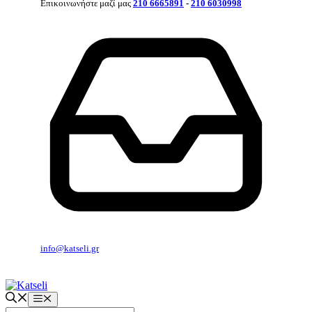
Επικοινωνήστε μαζί μας
210 6665891
-
210 6030998
info@katseli.gr
Μενού