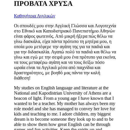
ΠΡΟΒΑΤΑ ΧΡΥΣΑ
Καθηγήτρια Αγγλικών
Οι σπουδές μου στην Αγγλική Γλώσσα και Λογοτεχνία
στο Εθνικό και Καποδιστριακό Πανεπιστήμιο Αθηνών
είναι φάρος φωτεινός. Από μικρή ήξερα πώς θέλω να
γίνω δασκάλα, είχα πάντα πρότυπο τη μητέρα μου, η
οποία μου μετέφερε την αγάπη της για τα παιδιά και
για την διδασκαλία. Αγαπώ πολύ τα παιδιά και θέλω να
γίνω και εγώ με την σειρά μου ένα πρότυπο για εκείνα,
να τους μεταφέρω αγάπη και να τους δείξω πόσο
ωραία είναι τα Αγγλικά μέσα από παιχνίδια και
δραστηριότητες, με βοηθό μας πάντα την καλή
διάθεση!
My studies on English language and literature at the
National and Kapodistrian University of Athens are a
beacon of light. From a young age I have known that I
wanted to be a teacher. My mother has always been my
role model and she has managed to convey her love for
kids and teaching to me. I adore children, my biggest
dream is to become someone they look up to and to be
able to show them how great English can be through
games and fun activities. Keep the spirits up and