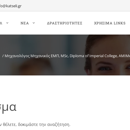
fo@katseli.gr
ΙΛ
ΝΕΑ
ΔΡΑΣΤΗΡΙΟΤΗΤΕΣ
ΧΡΗΣΙΜΑ LINKS
/
Μηχανολόγος Μηχανικός ΕΜΠ, MSc, Diploma of Imperial College, AMIM
σμα
ν θέλετε, δοκιμάστε την αναζήτηση.