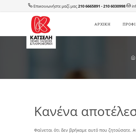
Μετάβαση
Επικοινωνήστε μαζί μας
210 6665891
-
210 6030998
in
σε
περιεχόμενο
AΡΧΙΚΗ
ΠΡΟΦ
Κανένα αποτέλε
Φαίνεται ότι δεν βρήκαμε αυτό που ζητούσατε. Α