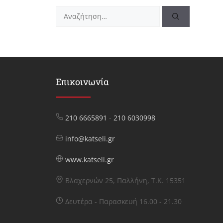
Αναζήτηση
για:
Επικοινωνία
210 6665891
-
210 6030998
info@katseli.gr
www.katseli.gr
Βλαχερνών 25, Παλλήνη, Τ.Κ. 15351
Δευτέρα - Παρασκευή 16.00 - 21.30