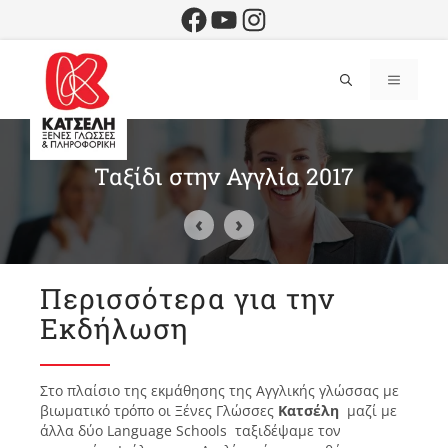
Μετάβαση
Facebook
YouTube
Instagram
σε
περιεχόμενο
Επικοινωνήστε μαζί μας
210 6665891
-
210 6030998
Μενού
info@katseli.gr
Ταξίδι στην Αγγλία 2017
‹
›
Περισσότερα για την
Εκδήλωση
Στο πλαίσιο της εκμάθησης της Αγγλικής γλώσσας με
βιωματικό τρόπο οι Ξένες Γλώσσες
Κατσέλη
μαζί με
άλλα δύο Language Schools ταξιδέψαμε τον